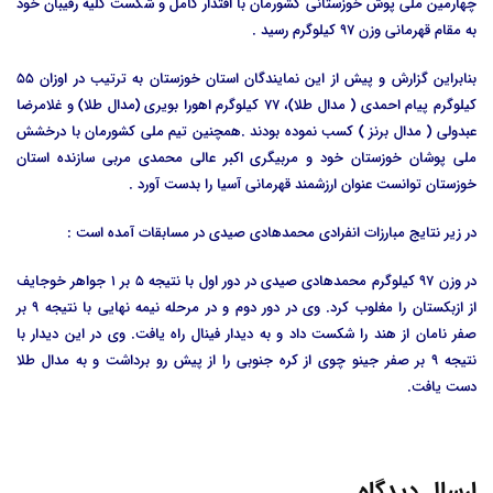
چهارمین ملی پوش خوزستانی کشورمان با اقتدار کامل و شکست کلیه رقیبان خود
به مقام قهرمانی وزن 97 کیلوگرم رسید .
بنابراین گزارش و پیش از این نمایندگان استان خوزستان به ترتیب در اوزان 55
کیلوگرم پیام احمدی ( مدال طلا)، 77 کیلوگرم اهورا بویری (مدال طلا) و غلامرضا
عبدولی ( مدال برنز ) کسب نموده بودند .همچنین تیم ملی کشورمان با درخشش
ملی پوشان خوزستان خود و مربیگری اکبر عالی محمدی مربی سازنده استان
خوزستان توانست عنوان ارزشمند قهرمانی آسیا را بدست آورد .
در زیر نتایج مبارزات انفرادی محمدهادی صیدی در مسابقات آمده است :
در وزن 97 کیلوگرم محمدهادی صیدی در دور اول با نتیجه 5 بر 1 جواهر خوجایف
از ازبکستان را مغلوب کرد. وی در دور دوم و در مرحله نیمه نهایی با نتیجه 9 بر
صفر نامان از هند را شکست داد و به دیدار فینال راه یافت. وی در این دیدار با
نتیجه 9 بر صفر جینو چوی از کره جنوبی را از پیش رو برداشت و به مدال طلا
دست یافت.
ارسال دیدگاه