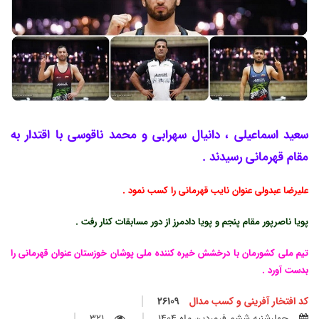
سعید اسماعیلی ، دانیال سهرابی و محمد ناقوسی با اقتدار به
مقام قهرمانی رسیدند .
علیرضا عبدولی عنوان نایب قهرمانی را کسب نمود .
پویا ناصرپور مقام پنجم و پویا دادمرز از دور مسابقات کنار رفت .
تیم ملی کشورمان با درخشش خیره کننده ملی پوشان خوزستان عنوان قهرمانی را
بدست آورد .
کد افتخار آفرینی و کسب مدال
26109
چهارشنبه ششم فروردين ماه 1404
321