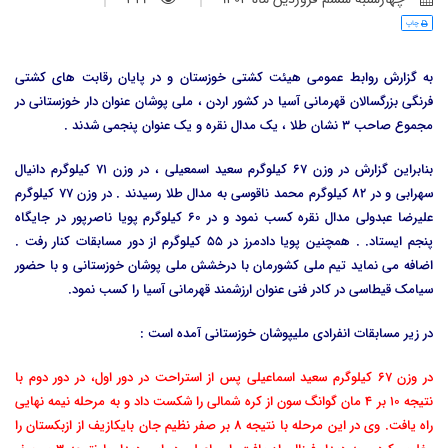
چاپ
به گزارش روابط عمومی هیئت کشتی خوزستان و در پایان رقابت های کشتی
فرنگی بزرگسالان قهرمانی آسیا در کشور اردن ، ملی پوشان عنوان دار خوزستانی در
مجموع صاحب 3 نشان طلا ، یک مدال نقره و یک عنوان پنجمی شدند .
بنابراین گزارش در وزن 67 کیلوگرم سعید اسمعیلی ، در وزن 71 کیلوگرم دانیال
سهرابی و در 82 کیلوگرم محمد ناقوسی به مدال طلا رسیدند . در وزن 77 کیلوگرم
علیرضا عبدولی مدال نقره کسب نمود و در 60 کیلوگرم پویا ناصرپور در جایگاه
پنجم ایستاد. . همچنین پویا دادمرز در 55 کیلوگرم از دور مسابقات کنار رفت .
اضافه می نماید تیم ملی کشورمان با درخشش ملی پوشان خوزستانی و با حضور
سیامک قیطاسی در کادر فنی عنوان ارزشمند قهرمانی آسیا را کسب نمود.
در زیر مسابقات انفرادی ملیپوشان خوزستانی آمده است :
در وزن 67 کیلوگرم سعید اسماعیلی پس از استراحت در دور اول، در دور دوم با
نتیجه 10 بر 4 مان گوانگ سون از کره شمالی را شکست داد و به مرحله نیمه نهایی
راه یافت. وی در این مرحله با نتیجه 8 بر صفر نظیم جان بایکازیف از ازبکستان را