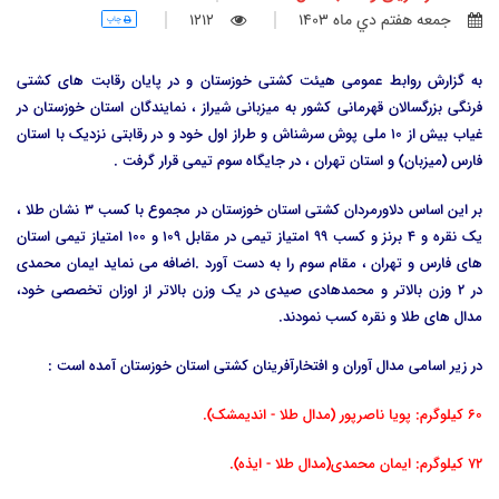
جمعه هفتم دي ماه 1403
1212
چاپ
به گزارش روابط عمومی هیئت کشتی خوزستان و در پایان رقابت های کشتی
فرنگی بزرگسالان قهرمانی کشور به میزبانی شیراز ، نمایندگان استان خوزستان در
غیاب بیش از 10 ملی پوش سرشناش و طراز اول خود و در رقابتی نزدیک با استان
فارس (میزبان) و استان تهران ، در جایگاه سوم تیمی قرار گرفت .
بر این اساس دلاورمردان کشتی استان خوزستان در مجموع با کسب 3 نشان طلا ،
یک نقره و 4 برنز و کسب 99 امتیاز تیمی در مقابل 109 و 100 امتیاز تیمی استان
های فارس و تهران ، مقام سوم را به دست آورد .اضافه می نماید ایمان محمدی
در 2 وزن بالاتر و محمدهادی صیدی در یک وزن بالاتر از اوزان تخصصی خود،
مدال های طلا و نقره کسب نمودند.
در زیر اسامی مدال آوران و افتخارآفرینان کشتی استان خوزستان آمده است :
60 کیلوگرم: پویا ناصرپور (مدال طلا - اندیمشک).
72 کیلوگرم: ایمان محمدی(مدال طلا - ایذه).