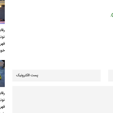
رقا
نونه
قهر
خوز
رقا
نونه
قهر