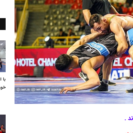
با 
خوز
د .