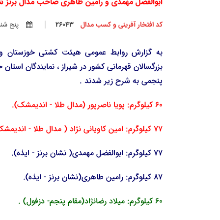
ابوالفضل مهمدی و رامین طاهری صاحب مدال برنز ش
کد افتخار آفرینی و کسب مدال
26043
پنج شنبه
به گزارش روابط عمومی هیئت کشتی خوزستان و 
پنجمی به شرح زیر شدند .
60 کیلوگرم: پویا ناصرپور (مدال طلا - اندیمشک).
77 کیلوگرم: امین کاویانی نژاد ( مدال طلا - اندیمشک).
77 کیلوگرم: ابوالفضل مهمدی( نشان برنز - ایذه).
87 کیلوگرم: رامین طاهری(نشان برنز - ایذه).
60 کیلوگرم: میلاد رضانژاد(مقام پنجم- دزفول) .