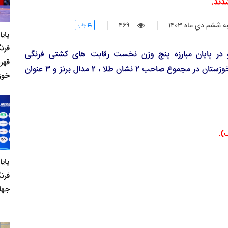
دند.
 ششم دي ماه 1403
469
چاپ
پای
فرنگ
در پایان مبارزه پنج وزن نخست رقابت های کشتی فرنگی
قهر
بزرگسالان قهرمانی کشور در شیراز ، نمایندگان استان خوزستان در مجموع صاحب 2 نشان طلا ، 2 مدال برنز و 3 عنوان
خوز
پای
فرن
جها