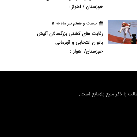
خوزستان / اهواز :
بيست و هفتم تير ماه 1405
رقابت های کشتی بزرگسالان آلیش
بانوان انتخابی و قهرمانی
خوزستان/ اهواز :
ب با ذکر منبع بلامانع است.