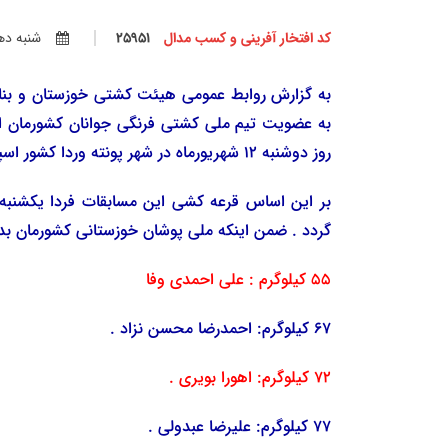
کد افتخار آفرینی و کسب مدال
25951
شنبه دهم 
به عضویت تیم ملی کشتی فرنگی جوانان کشورمان اع
روز دوشنبه 12 شهریورماه در شهر پونته وردا کشور اسپانیا آغاز خواهد شد ، انتخاب گردید .
گردد . ضمن اینکه ملی پوشان خوزستانی کشورمان بد
55 کیلوگرم : علی احمدی وفا
67 کیلوگرم: احمدرضا محسن نزاد .
72 کیلوگرم: اهورا بویری .
77 کیلوگرم: علیرضا عبدولی .