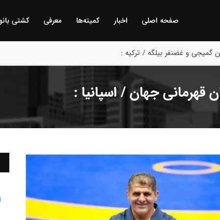
صفحه اصلی
اخبار
كمیته‌ها
معرفی
كشتی بانو
 گمیجی و غضنفر بیلگه / ترکیه :
قهرمانی جهان / اسپانیا :