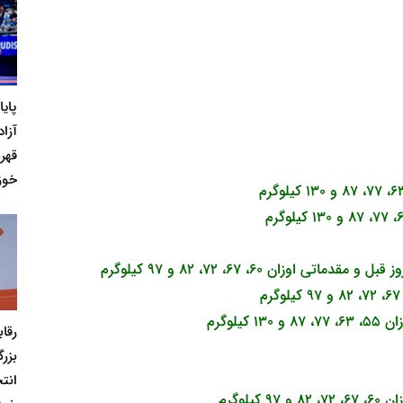
پای
آزاد
قهر
خوز
رقا
بزر
انت