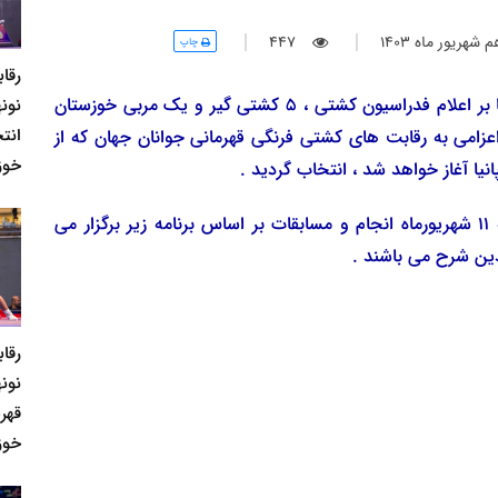
شهريور ماه 1403
447
چاپ
رقا
به گزارش روابط عمومی هیئت کشتی خوزستان و بنا بر اعلام فدراسیون کشتی ، 5 کشتی گیر و یک مربی خوزستان
نونه
انت
زامی به رقابت های کشتی فرنگی قهرمانی جوانان جهان که از
خوز
بر این اساس قرعه کشی این مسابقات فردا یکشنبه 11 شهریورماه انجام و مسابقات بر اساس برنامه زیر برگزار می
ین شرح می باشند .
رقا
نونه
قهر
خوز