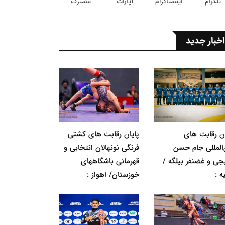
تلگرام
اینستاگرام
آپارات
مشترک
اخبار جدید
ان رقابت های
پایان رقابت های کشتی
‌المللی جام حسن
فرنگی نونهالان انتخابی و
جی و غضنفر بیلگه /
قهرمانی باشگاههای
ه :
خوزستان/ اهواز :