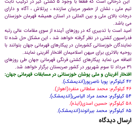
این درحالی است که قطعاٌ با وجود 5 کشتی گیر در ترکیب ثابت
تیم ملی ، نشان از حضور مربیان سازنده ، پرتلاش ، آگاه و دارای
درجات بالای ملی و بین المللی در استان همیشه قهرمان خوزستان
می باشد.
امید است با تدبیری که در روزهای آینده از سوی مقامات عالی رتبه
فدراسیون کشتی در نظر گرفته خواهد شد ، این مشکل حل شده تا
نمایندگان خوزستانی کشورمان در پیکارهای قهرمانی جهان بتوانند با
روحیه بالاتری برای میهن اسلامیمان افتخار آفرینی نمایند.
اضافه می نماید پیکارهای کشتی فرنگی قهرمانی جهان طی روزهای
31 مرداد تا سوم شهریور در کشور صربستان برگزار خواهد شد.
افتخار آفرینان و ملی پوشان خوزستانی در مسابقات قهرمانی جهان:
42 کیلوگرم: پویا ناصرپور(اندیمشک).
46 کیلوگرم: محمد سلطانی منفرد(اهوا
ز).
54 کیلوگرم: محمد مراد الیاسی(اندیمشک).
58 کیلوگرم: حسین اسدی(ایذه).
85 کیلوگرم: محمد بیرانوند(اندیمشک).
ارسال دیدگاه