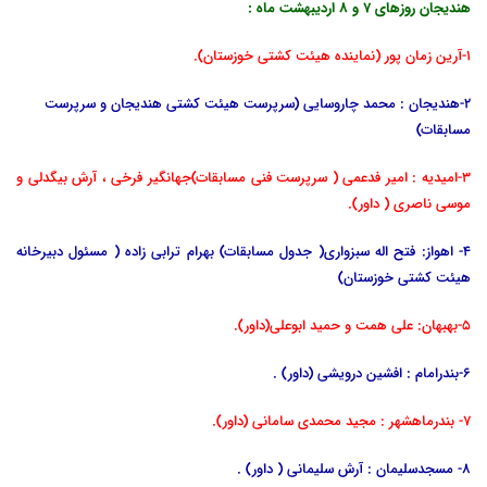
هندیجان روزهای 7 و 8 اردیبهشت ماه :
1-آرین زمان پور (نماینده هیئت کشتی خوزستان).
2-هندیجان : محمد چاروسایی (سرپرست هیئت کشتی هندیجان و سرپرست
مسابقات)
3-امیدیه : امیر فدعمی ( سرپرست فنی مسابقات)جهانگیر فرخی ، آرش بیگدلی و
موسی ناصری ( داور).
4- اهواز: فتح اله سبزواری( جدول مسابقات) بهرام ترابی زاده ( مسئول دبیرخانه
هیئت کشتی خوزستان)
5-بهبهان: علی همت و حمید ابوعلی(داور).
6-بندرامام : افشین درویشی (داور) .
7- بندرماهشهر : مجید محمدی سامانی (داور).
8- مسجدسلیمان : آرش سلیمانی ( داور) .