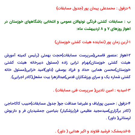
9-دزفول : محمدعلی پیمان پور (جدول مسابقات)
ب : مسابقات کشتی فرنگی نونهالان عمومی و انتخابی باشگاههای خوزستان در
اهواز روزهای 7 و 8 اردیبهشت ماه:
1-آرین زمان پور (نماینده هیئت کشتی خوزستان)
2-اهواز :منصور قاسمی(سرپرست مسابقات)حجت بهمئی (رئیس کمیته آمورش
هیئت کشتی خوزستان)بهرام ترابی زاده (مسئول دبیرخانه هیئت کشتی
خوزستان)محسن همایی حداد و فرزاد یوسفی (داور)امید خزایی(مسئول خانه
کشتی شماره یک و سرای ورزشکاران قدس)عبدالزهرا بیت مشعل(کادر اجرایی).
3-امیدیه : امین تادین( سرپرست فنی مسابقات) .
4-دزفول : حسین پورلباف و علیرضا صداقت جو( جدول مسابقات)حبیب کاکاحاجی
(کادر برگزاری)سیدمجید عظیمی فر(پزشکیار) بنیامین جمشیدیان فر و داریوش
لرستانی( داور) .
5-اندیمشک: فرشید قلاوند و اکبر هدایی ( داور) .