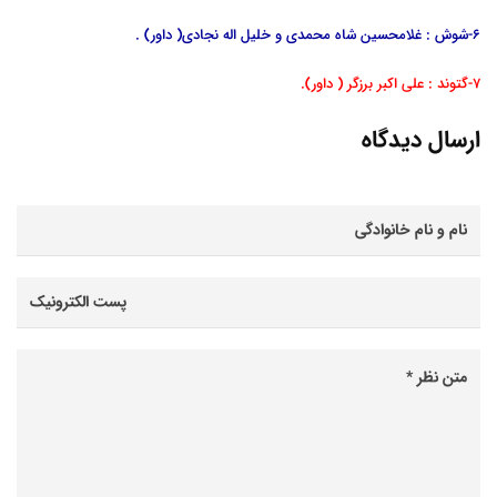
6-شوش : غلامحسین شاه محمدی و خلیل اله نجادی( داور) .
7-گتوند : علی اکبر برزگر ( داور).
ارسال دیدگاه