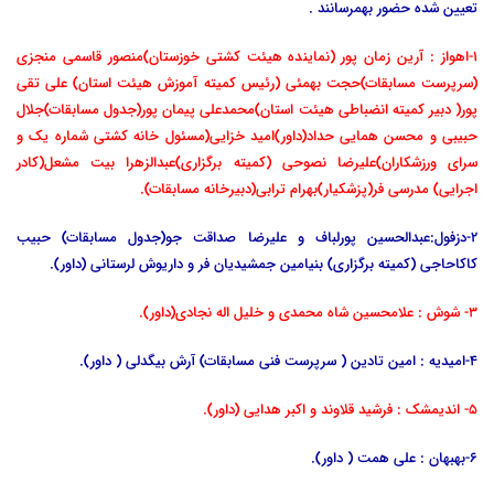
تعیین شده حضور بهمرسانند .
1-اهواز : آرین زمان پور (نماینده هیئت کشتی خوزستان)منصور قاسمی منجزی
(سرپرست مسابقات)حجت بهمئی (رئیس کمیته آموزش هیئت استان) علی تقی
پور( دبیر کمیته انضباطی هیئت استان)محمدعلی پیمان پور(جدول مسابقات)جلال
حبیبی و محسن همایی حداد(داور)امید خزایی(مسئول خانه کشتی شماره یک و
سرای ورزشکاران)علیرضا نصوحی (کمیته برگزاری)عبدالزهرا بیت مشعل(کادر
اجرایی) مدرسی فر(پزشکیار)بهرام ترابی(دبیرخانه مسابقات).
2-دزفول:عبدالحسین پورلباف و علیرضا صداقت جو(جدول مسابقات) حبیب
کاکاحاجی (کمیته برگزاری) بنیامین جمشیدیان فر و داریوش لرستانی (داور).
3- شوش : علامحسین شاه محمدی و خلیل اله نجادی(داور).
4-امیدیه : امین تادین ( سرپرست فنی مسابقات) آرش بیگدلی ( داور).
5- اندیمشک : فرشید قلاوند و اکبر هدایی (داور).
6-بهبهان : علی همت ( داور).