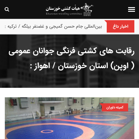
پایان رقابت های بین‌المللی جام حسن گمیجی و غضنفر بیلگه / ترکیه :
اخبار داغ
رقابت های کشتی فرنگی جوانان عمومی
( اوپن) استان خوزستان / اهواز :
کمیته داوران