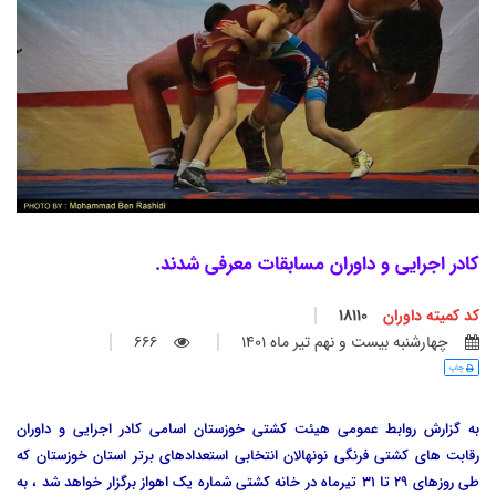
کادر اجرایی و داوران مسابقات معرفی شدند.
کد کمیته داوران
18110
چهارشنبه بيست و نهم تير ماه 1401
666
چاپ
به گزارش روابط عمومی هیئت کشتی خوزستان اسامی کادر اجرایی و داوران
رقابت های کشتی فرنگی نونهالان انتخابی استعدادهای برتر استان خوزستان که
طی روزهای 29 تا 31 تیرماه در خانه کشتی شماره یک اهواز برگزار خواهد شد ، به