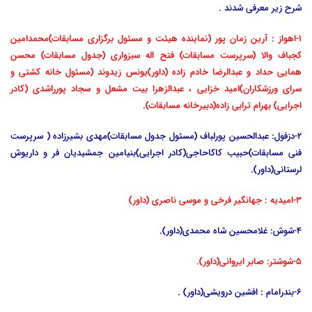
شرح زیر معرفی شدند .
1-اهواز : آرین زمان پور (نماینده هیئت و مسئول برگزاری مسابقات)محمدامین
کجباف والا (سرپرست مسابقات) فتح اله سبزواری (جدول مسابقات) محسن
همایی حداد و عبدالرضا خادم زاده (داور)یونس زیدوند (مسئول خانه کشتی و
سرای ورزشکاران)امید خزایی ، عبدالزهرا بیت مشعل و سجاد پورراشدی (کادر
اجرایی) بهرام ترابی زاده(دبیرخانه مسابقات).
2-دزفول: عبدالحسین پورلباف (مسئول جدول مسابقات)مهدی بشیرزاده ( سرپرست
فنی مسابقات)حبیب کاکاحاجی(کادر اجرایی)بنیامین جمشیدیان فر و داریوش
لرستانی(داور).
3-امیدیه : جهانگیر فرخی و موسی ناصری (داور)
4-شوش: غلامحسین شاه محمدی(داور).
5-شوشتر: صابر ایروانی(داور).
6-بندرامام : افشین درویشی(داور) .