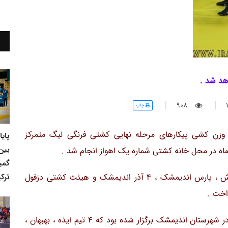
هد شد .
908
چاپ
زن کشی پیکارهای مرحله نهایی کشتی فرنگی لیگ متمرکز
پای
بین
ماه در محل خانه کشتی شماره یک اهواز انجام شد .
گمی
ترکی
بنا براین گزارش تیمهای شهید ناقوسی و تختی شوش ، پارس اندیمشک ، 4 آذر اندیمشک و هیئت کشتی دزفول
اخت .
اضافه مینماید مرحله رفت مسابقات با حضور 9 تیم در شهرستان اندیمشک برگزار شده بود که 4 تیم ایذه ، بهبهان ،