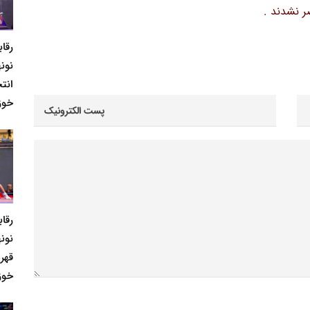
ر نشدند .
رقا
نونه
انت
خوز
رقا
نونه
قهر
خوز