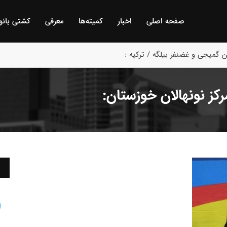
صفحه اصلی
اخبار
كمیته‌ها
معرفی
كشتی بانو
 گمیجی و غضنفر بیلگه / ترکیه :
کز نونهالان خوزستان: