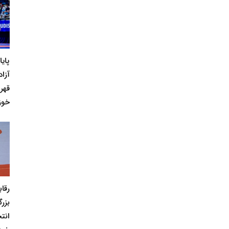
پای
آزاد
قهر
خوز
رقا
بزر
انت