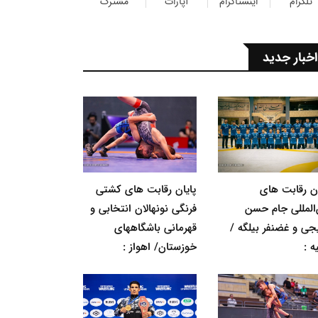
تلگرام
اینستاگرام
آپارات
مشترک
اخبار جدید
ان رقابت های
پایان رقابت های کشتی
‌المللی جام حسن
فرنگی نونهالان انتخابی و
جی و غضنفر بیلگه /
قهرمانی باشگاههای
ه :
خوزستان/ اهواز :