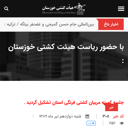
پایان رقابت های بین‌المللی جام حسن گمیجی و غضنفر بیلگه / ترکیه :
اخبار داغ
با حضور ریاست هیئت کشتی خوزستان
:
جلسه کمیته مربیان کشتی فرنگی استان تشکیل گردید .
خبر
کد خبر
308
شنبه دوازدهم تير ماه 1389
652
چاپ