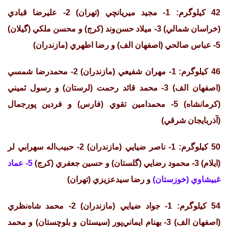
42 كيلوگرم: 1- مجيد ميريانچي (تهران) 2- عليرضا قبادي
(خراسان شمالي) 3- ميلاد حسن‌وند (كرج) و محسن ملكي (گيلان)
5- عباس صالحي (اصفهان الف) و رضا اطهري (مازندران)
46 كيلوگرم: 1- مهران شفيعي (مازندران) 2- محمدرضا شمسي
(اصفهان الف) 3- محمد قائد رحمت (لرستان) و رسول ثميني
(كرمانشاه) 5- محمدامين تقوي (فارس) و فردين پورجمال
(آذربايجان شرقي)
50 كيلوگرم: 1- ناصر ضيايي (مازندران) 2- حبيب‌اله سهرابي لر
(ايلام) 3- محمود رضايي (گلستان) و حسين جعفري (كرج)
5- عماد
غبيشاوي (خوزستان)
و رضا سيدعزيزي (تهران)
54 كيلوگرم: 1- جواد ضيايي (مازندران) 2- محمد شاه‌نظري
(اصفهان الف) 3- بهنام ايماني‌پور (سيستان و بلوچستان) و محمد