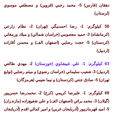
دهقان (فارس) 5- محمد رجبي (قزوين) و مصطفي موسوي
(لرستان)
58 كيلوگرم: 1- رضا احمدبيگي (تهران) 2- نظام زارعي
(كرمانشاه) 3- حميد معصومي (خراسان شمالي) و ميلاد ورمغاني
(كردستان) 5- حجت رضايي (اصفهان الف) و محسن آقازاده
(اردبيل)
63 كيلوگرم: 1- علي غبيشاوي (خوزستان)
2- مهدي طالعي
(اردبيل) 3- شعيب سليماني (خراسان رضوي) و ميثم رضايي (توابع
تهران) 5- صادق جنتي (كردستان) و نيما نعيمي (هرمزگان)
69 كيلوگرم: 1- عليرضا كريمي (كرج) 2- محمدرضا حسن‌پور
(گيلان) 3- محمد براتي (اصفهان الف) و علي شفيع‌زاده (مازندران)
5- اميد قهرمان‌پور (آذربايجان غربي) و امير كمالي اقدم (آذربايجان