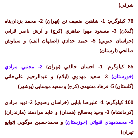
شرقي)
76 كيلوگرم: 1- شاهين ضعيف تن (تهران) 2- محمد يزدان‌پناه
(گيلان) 3- مسعود مهوا طاهري (كرج) و آرش ناصر قرايي
(خراسان جنوبي) 5- حميد حدادي (اصفهان الف) و سياوش
صالحي (لرستان)
85 كيلوگرم: 1- احسان خالقي (تهران)
2- مجتبي مرادي
(خوزستان)
3- سعيد مهدوي (ايلام) و عبدالرحيم علي‌خاني
(گلستان) 5- فرهاد مشهدي (كرج) و سعيد موسايي (بوشهر)
100 كيلوگرم: 1- عليرضا بابايي (خراسان رضوي) 2- نويد مرادي
(كرمانشاه) 3- وحيد به‌صالح (همدان) و عابد مرادمند (مازندران)
5- محمدمهدي قنواتي (خوزستان)
و محمدحسين موگويي (توابع
تهران)