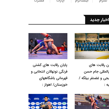
تلگرام
اینستاگرام
آپارات
مشترک
اخبار جدید
ان رقابت های
پایان رقابت های کشتی
‌المللی جام حسن
فرنگی نونهالان انتخابی و
جی و غضنفر بیلگه /
قهرمانی باشگاههای
ه :
خوزستان/ اهواز :