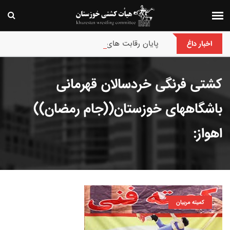
پایان رقابت های بین‌المللی جام حسن گمیجی و غضنف
اخبار داغ
کشتی فرنگی خردسالان قهرمانی
باشگاههای خوزستان((جام رمضان))
اهواز:
کمیته مربیان