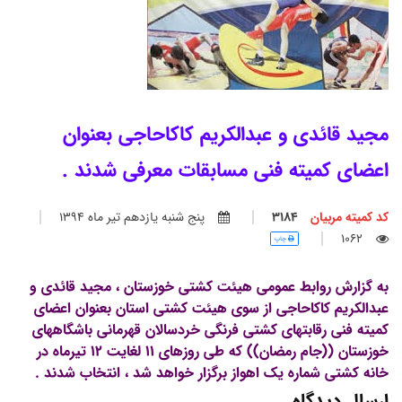
مجید قائدی و عبدالکریم کاکاحاجی بعنوان
اعضای کمیته فنی مسابقات معرفی شدند .
کد کمیته مربیان
3184
پنج شنبه يازدهم تير ماه 1394
1062
چاپ
به گزارش روابط عمومی هیئت کشتی خوزستان ، مجید قائدی و
عبدالکریم کاکاحاجی از سوی هیئت کشتی استان بعنوان اعضای
کمیته فنی رقابتهای کشتی فرنگی خردسالان قهرمانی باشگاههای
خوزستان ((جام رمضان)) که طی روزهای 11 لغایت 12 تیرماه در
خانه کشتی شماره یک اهواز برگزار خواهد شد ، انتخاب شدند .
ارسال دیدگاه