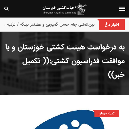
پایان رقابت های بین‌المللی جام حسن گمیجی و غضنفر بیلگه / ترکیه :
اخبار داغ
به درخواست هیئت کشتی خوزستان و با
موافقت فدراسیون کشتی:(( تکمیل
خبر))
کمیته مربیان