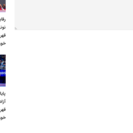
رقا
نونه
قهر
خوز
پای
آزاد
قهر
خوز