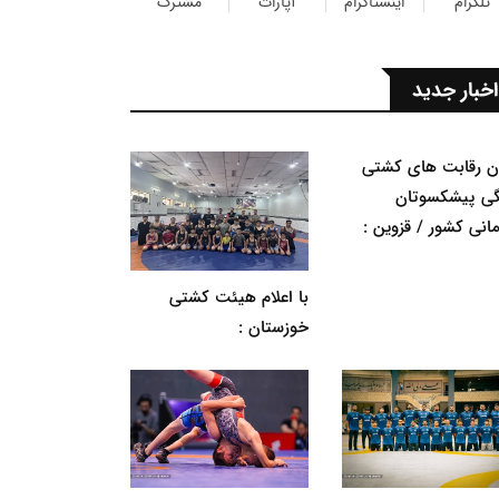
تلگرام
اینستاگرام
آپارات
مشترک
اخبار جدید
ان رقابت های کشتی
گی پیشکسوتان
مانی کشور / قزوین :
با اعلام هیئت کشتی
خوزستان :