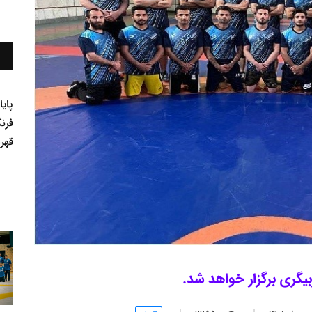
پای
فرن
قهر