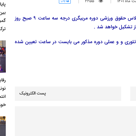
اه 1401
2255
چاپ
پای
بین
به گزارش روابط عمومی هیئت کشتی خوزستان ، کلاس حقوق ورزشی دوره مربیگری درجه سه ساعت 9 صبح روز
گمی
ترکی
تئوری و و عملی دوره مذکور می بایست در ساعت تعیین شده
رقا
نونه
انت
خوز