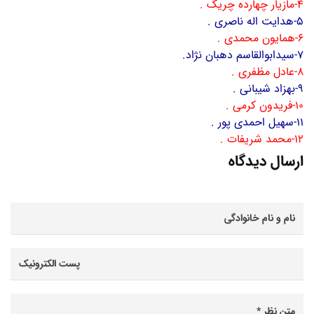
4-مازیار چهارده چریک .
5-هدایت اله ناصری .
6-همایون محمدی .
7-سیدابوالقاسم دهبان نژاد.
8-عادل مظفری .
9-بهزاد شیبانی .
10-فریدون کرمی .
11-سهیل احمدی پور .
12-محمد شریفات .
ارسال دیدگاه