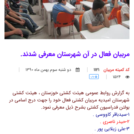
مربیان فعال در آن شهرستان معرفی شدند.
کد کمیته مربیان
1121
دو شنبه سوم بهمن ماه 1390
1524
چاپ
به گزارش روابط عمومی هیئت کشتی خوزستان ، هیئت کشتی
شهرستان امیدیه مربیان کشتی فعال خود را جهت درج اسامی در
بولتن فدراسیون کشتی بشرح ذیل معرفی نمود.
1-سیدباقر کاووسی .
2-حیدر ناصری .
3-علی زیلایی پور .