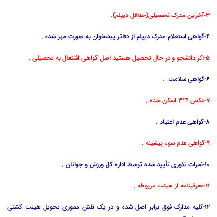
3-آخرین مدرک تحصیلی(حداقل دیپلم).
4-گواهی استعلام مدرک دیپلم از دفاتر پیشخوان به صورت مهر شده .
5-اکر دانشجو و در حال تحصیل هستید اصل گواهی اشتغال به تحصیلی .
6-گواهی سلامت .
7-عکس 4*3 اسکن شده .
8-گواهی عدم اعتیاد .
9-گواهی عدم سوء پیشینه .
10-نمرات تئوری تأیید شده توسط اداره کل ورزش و جوانان .
11-معرفینامه از هیئت مربوطه .
12-کلیه مدارک فوق برابر اصل شده و در یک فلش مموری تحویل هیئت کشتی