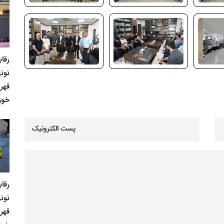
رقا
نونه
قهر
خوز
رقا
نونه
قهر