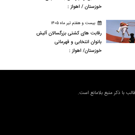
خوزستان / اهواز :
بيست و هفتم تير ماه 1405
رقابت های کشتی بزرگسالان آلیش
بانوان انتخابی و قهرمانی
خوزستان/ اهواز :
ب با ذکر منبع بلامانع است.