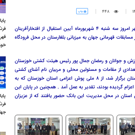
448
چاپ
پای
به گزارش روابط عمومی هیئت کشتی خوزستان ظهر امروز سه شنبه 4 شهریورماه آیین استقبال از افتخارآفرینان
فرنگ
قهر
سابقات قهرمانی جهان به میزبانی بلغارستان در محل فرودگاه
خوز
ورزش و جوانان و رمضان جمال پور رئیس هیئت کشتی خوزستان
دی از مقامات و مسئولین محلی و مربیان نام آشنای کشتی
خوزستان و خانواده های افتخارآفرینان کشتی خوزستان برگزار شد، از 8 ملی پوش اعزامی استان خوزستان که به
عزام گردیده بودند، تقدیر به عمل آمد . همچنین در پایان این
 استان در محل مدیریت این بانک حضور یافتند که از عزیزان
پای
فرن
جها